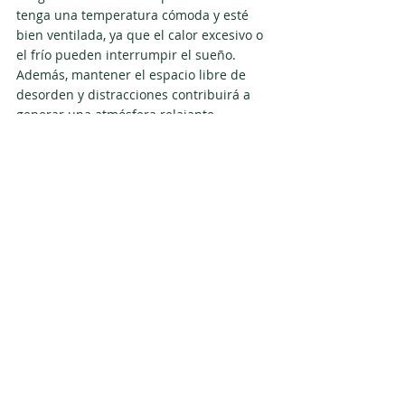
tenga una temperatura cómoda y esté 
bien ventilada, ya que el calor excesivo o 
el frío pueden interrumpir el sueño. 
Además, mantener el espacio libre de 
desorden y distracciones contribuirá a 
generar una atmósfera relajante, 
aumentando así sus posibilidades de 
disfrutar de un descanso profundo y 
reparador.
¡Priorice su descanso y disfrute 
de los beneficios de una buena 
higiene del sueño!
Implementar estas medidas no solo le 
ayudará a dormir mejor, sino que 
también fomentará una rutina diaria 
saludable y un entorno adecuado para el 
descanso. Recuerde que la higiene del 
sueño es un factor clave para garantizar 