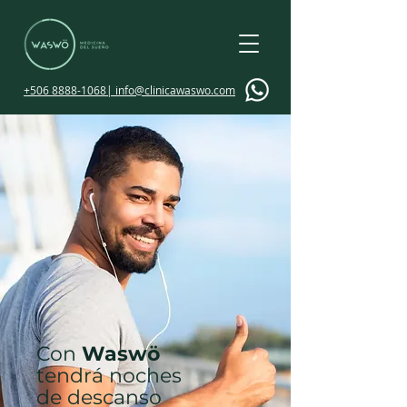
+506 8888-1068| info@clinicawaswo.com
Con
Waswö
tendrá noches
de descanso