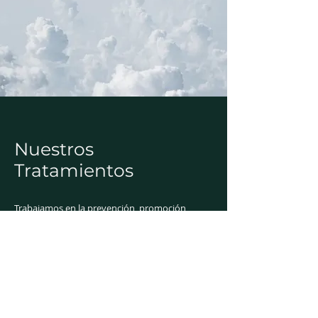
Nuestros
Tratamientos
Trabajamos en la prevención, promoción,
atención y tratamiento de trastornos del
sueño en todas las etapas de la vida, desde la
infancia hasta la vejez.
Además, nos especializamos en ofrecer
soluciones a través de diversas iniciativas,
como charlas educativas dirigidas a empresas,
escuelas y colegios, así como consultas
médicas de trastornos del sueño.